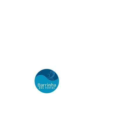
BARRINHA DOS VENTOS
Kite Houses Hospedagem
Barrinha de Baixo
(Aranaú, Ceará) Acaraú